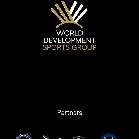
US
PROCESS
WDSG
Process
WDSG
Services
WDSG
Benefits
TEAM
Partners
NEWS